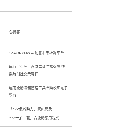
必勝客
GoPOPYeah ─ 創意市集社群平台
建行（亞洲）香港美酒佳餚巡禮 快
樂時刻社交示屏牆
運用流動設備管理工具推動校園電子
學習
「e72傲齡動力」資訊網及
e72一拍「職」合流動應用程式