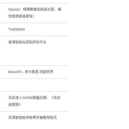
Glance：精確數據從跑姿出發，讓
你跑得更遠更快！
TrailWatch
香港智能化認知評估平台
MoooFit – 用卡路里 改變世界
天虹達人SHOW獎勵計劃：《天虹
拯救隊》
安潤普智能呼吸帶手機應用程式