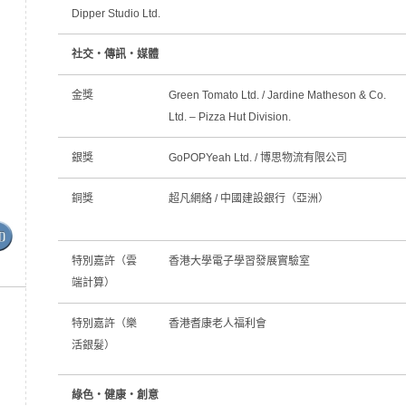
Dipper Studio Ltd.
社交‧傳訊‧媒體
金獎
Green Tomato Ltd. / Jardine Matheson & Co.
Ltd. – Pizza Hut Division.
銀獎
GoPOPYeah Ltd. / 博思物流有限公司
銅獎
超凡網絡 / 中國建設銀行（亞洲）
特別嘉許（雲
香港大學電子學習發展實驗室
端計算）
特別嘉許（樂
香港耆康老人福利會
活銀髮）
綠色‧健康‧創意