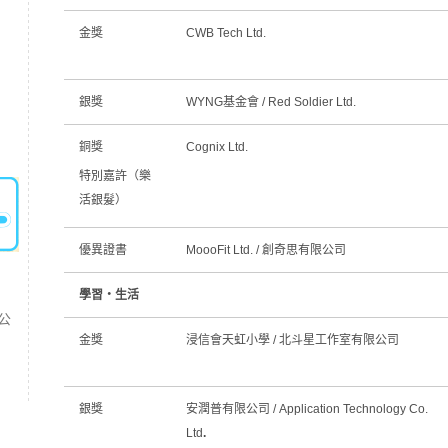
金獎
CWB Tech Ltd.
銀獎
WYNG基金會 / Red Soldier Ltd.
銅獎
Cognix Ltd.
特別嘉許（樂
活銀髮）
優異證書
MoooFit Ltd. / 創奇思有限公司
學習‧生活
公
金獎
浸信會天虹小學 / 北斗星工作室有限公司
銀獎
安潤普有限公司 / Application Technology Co.
Ltd
.