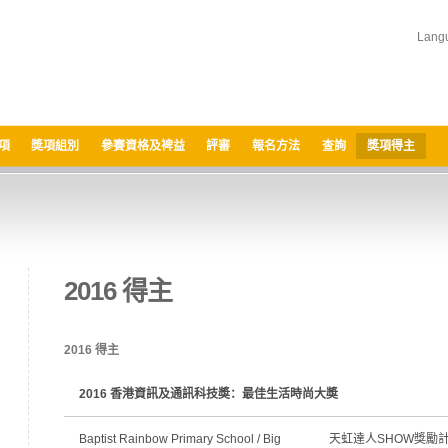
Lang
項
獎項組別
參賽資格及裨益
評審
報名方法
查詢
獎項得主
2016 得主
2016 得主
2016 香港資訊及通訊科技奬：最佳生活時尚大奬
Baptist Rainbow Primary School / Big
天虹達人SHOW獎勵