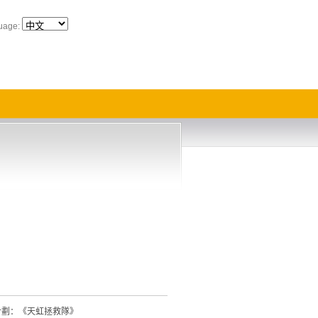
uage:
計劃：《天虹拯救隊》