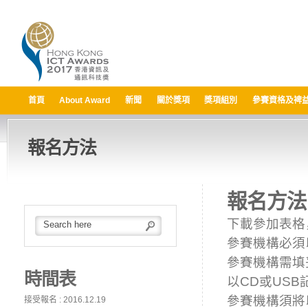
首頁
About Award
新聞
關於獎項
獎項組別
參賽資格及裨
報名方法
報名方法
下載參加表格
參賽機構必須
參賽機構需填
時間表
以CD或US
參賽機構須將
接受報名 : 2016.12.19