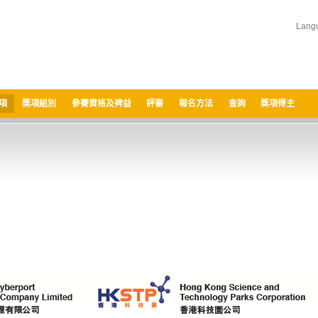
Lang
項
獎項組別
參賽資格及裨益
評審
報名方法
查詢
獎項得主