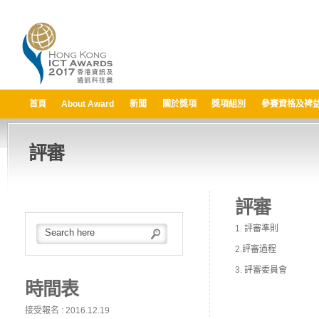
首頁
About Award
新聞
關於獎項
獎項組別
參賽資格及裨
評審
評審
1.
評審準則
2.
評審過程
3.
評審委員會
時間表
接受報名 : 2016.12.19